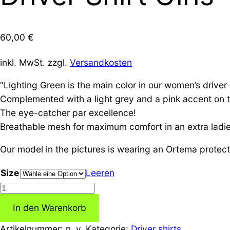
60,00
€
inkl. MwSt.
zzgl.
Versandkosten
“Lighting Green is the main color in our women’s driver 
Complemented with a light grey and a pink accent on 
The eye-catcher par excellence!
Breathable mesh for maximum comfort in an extra ladies
Our model in the pictures is wearing an Ortema protector
Size
Leeren
Driver
Shirt
In den Warenkorb
Girls
"lightning
Artikelnummer:
n. v.
Kategorie:
Driver shirts