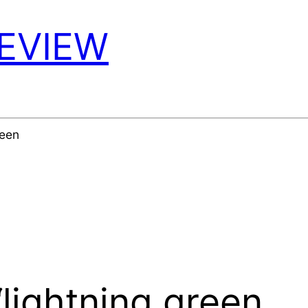
REVIEW
reen
 “lightning green