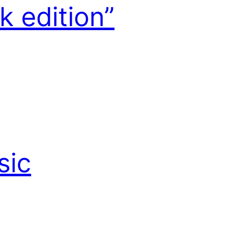
ck edition”
sic